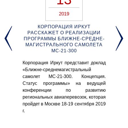
2019
Й
КОРПОРАЦИЯ ИРКУТ
К
ВЕ
РАССКАЖЕТ О РЕАЛИЗАЦИИ
ПРОГРАММЫ БЛИЖНЕ-СРЕДНЕ-
Р
 по
МАГИСТРАЛЬНОГО САМОЛЕТА
МС-21-300
ых
нах
Корпорация Иркут представит доклад
ября
Кл
«Ближне-среднемагистральный
ро
самолет МС-21-300. Концепция.
ци
Статус программы» на ведущей
ав
конференции по развитию
пр
региональных авиаперевозок, которая
ко
пройдет в Москве 18-19 сентября 2019
Рос
г.