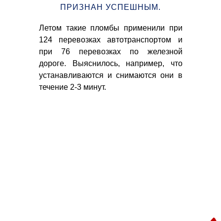
ПРИЗНАН УСПЕШНЫМ.
Дан
во
020»
Летом такие пломбы применили при
ко
вая
124 перевозках автотранспортом и
вто
дут
при 76 перевозках по железной
пер
вые
дороге. Выяснилось, например, что
сти
устанавливаются и снимаются они в
та,
течение 2-3 минут.
ения
но-
ния